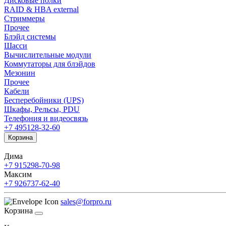
Дисковые полки
RAID & HBA external
Стриммеры
Прочее
Блэйд системы
Шасси
Вычислительные модули
Коммутаторы для блэйдов
Мезонин
Прочее
Кабели
Бесперебойники (UPS)
Шкафы, Рельсы, PDU
Телефония и видеосвязь
+7 495
128-32-60
Корзина
Дима
+7 915
298-70-98
Максим
+7 926
737-62-40
sales@forpro.ru
Корзина