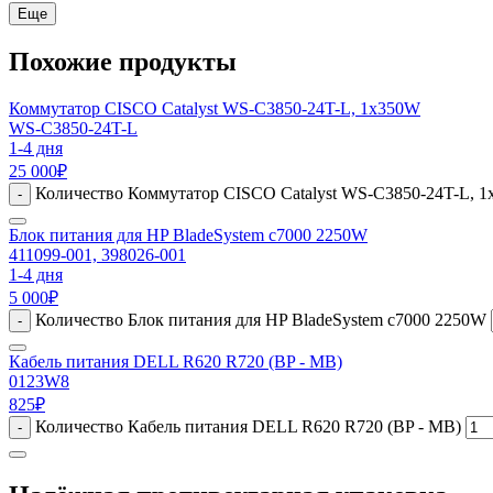
Еще
Похожие продукты
Коммутатор CISCO Catalyst WS-C3850-24T-L, 1x350W
WS-C3850-24T-L
1-4 дня
25 000
₽
Количество Коммутатор CISCO Catalyst WS-C3850-24T-L, 
-
Блок питания для HP BladeSystem с7000 2250W
411099-001, 398026-001
1-4 дня
5 000
₽
Количество Блок питания для HP BladeSystem с7000 2250W
-
Кабель питания DELL R620 R720 (BP - MB)
0123W8
825
₽
Количество Кабель питания DELL R620 R720 (BP - MB)
-