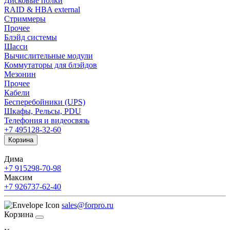
Дисковые полки
RAID & HBA external
Стриммеры
Прочее
Блэйд системы
Шасси
Вычислительные модули
Коммутаторы для блэйдов
Мезонин
Прочее
Кабели
Бесперебойники (UPS)
Шкафы, Рельсы, PDU
Телефония и видеосвязь
+7 495
128-32-60
Корзина
Дима
+7 915
298-70-98
Максим
+7 926
737-62-40
sales@forpro.ru
Корзина