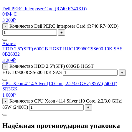
Dell PERC Interposer Card (R740 R740XD)
04M4C
3 200
₽
Количество Dell PERC Interposer Card (R740 R740XD)
-
+
Акция
HDD 2,5”(SFF) 600GB HGST HUC109060CSS600 10K SAS
0B26032
3 209
₽
Количество HDD 2,5”(SFF) 600GB HGST
-
HUC109060CSS600 10K SAS
+
CPU Xeon 4114 Silver (10 Core, 2.2/3.0 GHz) 85W (2400T)
SR3GK
1 000
₽
Количество CPU Xeon 4114 Silver (10 Core, 2.2/3.0 GHz)
-
85W (2400T)
+
Надёжная противоударная упаковка