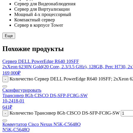
Сервер для Видеонаблюдения
Сервер для Виртуализации
Мощный 4-х процессорный
Компактный сервер
Сервер в корпусе Tower
Еще
Похожие продукты
Сервер DELL PowerEdge R640 10SFF
2xXeon 6230N Gold(20 Core, 2.3/3.5 GHz), 128GB, Perc H730, 
169 000
₽
Количество Сервер DELL PowerEdge R640 10SFF; 2xXeon 623
-
Сконфигурировать
Трансивер 8Gb CISCO DS-SFP-FC8G-SW
10-2418-01
641
₽
Количество Трансивер 8Gb CISCO DS-SFP-FC8G-SW
-
Коммутатор Cisco Nexus N5K-C5648Q
N5K-C5648Q