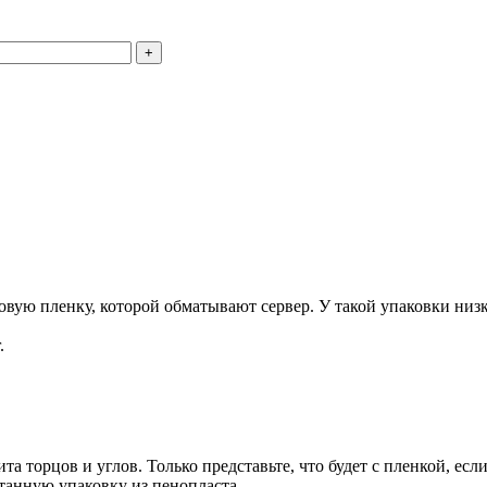
+
ую пленку, которой обматывают сервер. У такой упаковки низка
.
та торцов и углов. Только представьте, что будет с пленкой, есл
танную упаковку из пенопласта.