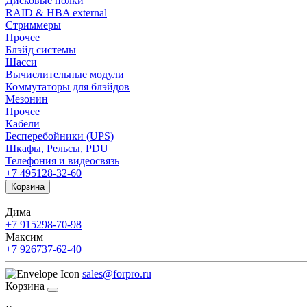
Дисковые полки
RAID & HBA external
Стриммеры
Прочее
Блэйд системы
Шасси
Вычислительные модули
Коммутаторы для блэйдов
Мезонин
Прочее
Кабели
Бесперебойники (UPS)
Шкафы, Рельсы, PDU
Телефония и видеосвязь
+7 495
128-32-60
Корзина
Дима
+7 915
298-70-98
Максим
+7 926
737-62-40
sales@forpro.ru
Корзина