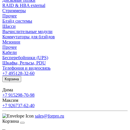
Дисковые полки
RAID & HBA external
Стриммеры
Прочее
Блэйд системы
Шасси
Вычислительные модули
Коммутаторы для блэйдов
Мезонин
Прочее
Кабели
Бесперебойники (UPS)
Шкафы, Рельсы, PDU
Телефония и видеосвязь
+7 495
128-32-60
Корзина
Дима
+7 915
298-70-98
Максим
+7 926
737-62-40
sales@forpro.ru
Корзина