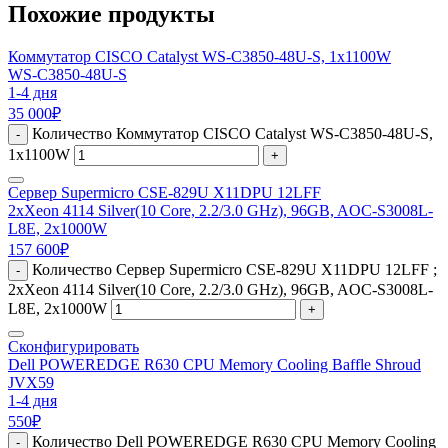
Похожие продукты
Коммутатор CISCO Catalyst WS-C3850-48U-S, 1x1100W
WS-C3850-48U-S
1-4 дня
35 000
₽
Количество Коммутатор CISCO Catalyst WS-C3850-48U-S,
-
1x1100W
+
Сервер Supermicro CSE-829U X11DPU 12LFF
2xXeon 4114 Silver(10 Core, 2.2/3.0 GHz), 96GB, AOC-S3008L-
L8E, 2x1000W
157 600
₽
Количество Сервер Supermicro CSE-829U X11DPU 12LFF ;
-
2xXeon 4114 Silver(10 Core, 2.2/3.0 GHz), 96GB, AOC-S3008L-
L8E, 2x1000W
+
Сконфигурировать
Dell POWEREDGE R630 CPU Memory Cooling Baffle Shroud
JVX59
1-4 дня
550
₽
Количество Dell POWEREDGE R630 CPU Memory Cooling
-