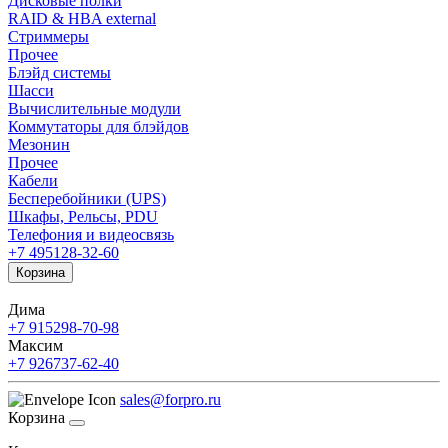
Дисковые полки
RAID & HBA external
Стриммеры
Прочее
Блэйд системы
Шасси
Вычислительные модули
Коммутаторы для блэйдов
Мезонин
Прочее
Кабели
Бесперебойники (UPS)
Шкафы, Рельсы, PDU
Телефония и видеосвязь
+7 495
128-32-60
Корзина
Дима
+7 915
298-70-98
Максим
+7 926
737-62-40
sales@forpro.ru
Корзина