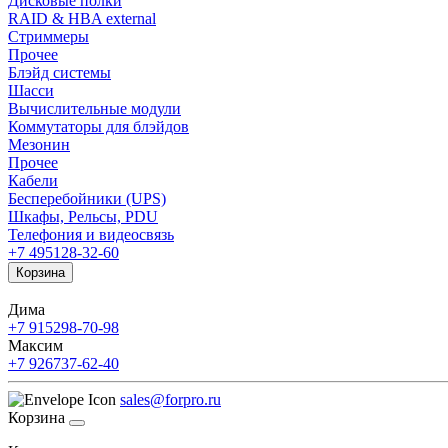
Дисковые полки
RAID & HBA external
Стриммеры
Прочее
Блэйд системы
Шасси
Вычислительные модули
Коммутаторы для блэйдов
Мезонин
Прочее
Кабели
Бесперебойники (UPS)
Шкафы, Рельсы, PDU
Телефония и видеосвязь
+7 495
128-32-60
Корзина
Дима
+7 915
298-70-98
Максим
+7 926
737-62-40
sales@forpro.ru
Корзина