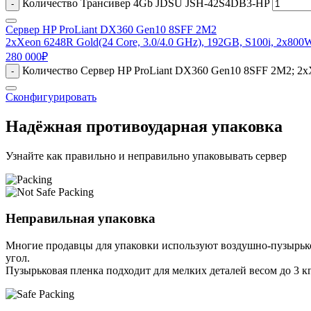
Количество Трансивер 4Gb JDSU JSH-42S4DB3-HP
-
Сервер HP ProLiant DX360 Gen10 8SFF 2M2
2xXeon 6248R Gold(24 Core, 3.0/4.0 GHz), 192GB, S100i, 2x800
280 000
₽
Количество Сервер HP ProLiant DX360 Gen10 8SFF 2M2; 2xX
-
Сконфигурировать
Надёжная противоударная упаковка
Узнайте как правильно и неправильно упаковывать сервер
Неправильная упаковка
Многие продавцы для упаковки используют воздушно-пузырьков
угол.
Пузырьковая пленка подходит для мелких деталей весом до 3 кг