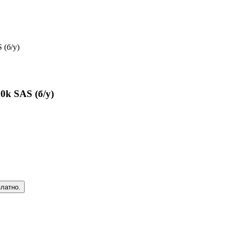
(б/у)
k SAS (б/у)
платно.