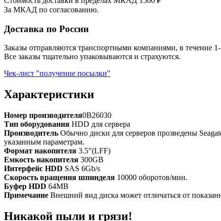
Стоимость доставки в пределах МКАД 1500 ₽
За МКАД по согласованию.
Доставка по России
Заказы отправляются транспортными компаниями, в течение 1-
Все заказы тщательно упаковываются и страхуются.
Чек-лист "получение посылки"
Характеристики
Номер производителя
0B26030
Тип оборудования
HDD для сервера
Производитель
Обычно диски для серверов прозведены Seagate
указанным параметрам.
Формат накопителя
3.5"(LFF)
Емкость накопителя
300GB
Интерфейс HDD
SAS 6Gb/s
Скорость вращения шпинделя
10000 оборотов/мин.
Буфер HDD
64МB
Примечание
Внешний вид диска может отличаться от показанн
Никакой пыли и грязи!