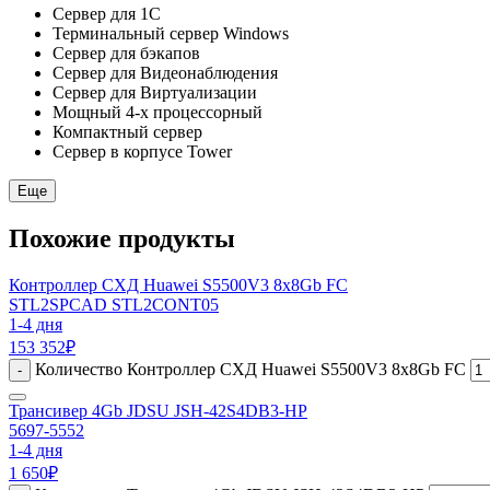
Сервер для 1С
Терминальный сервер Windows
Сервер для бэкапов
Сервер для Видеонаблюдения
Сервер для Виртуализации
Мощный 4-х процессорный
Компактный сервер
Сервер в корпусе Tower
Еще
Похожие продукты
Контроллер СХД Huawei S5500V3 8x8Gb FC
STL2SPCAD STL2CONT05
1-4 дня
153 352
₽
Количество Контроллер СХД Huawei S5500V3 8x8Gb FC
-
Трансивер 4Gb JDSU JSH-42S4DB3-HP
5697-5552
1-4 дня
1 650
₽