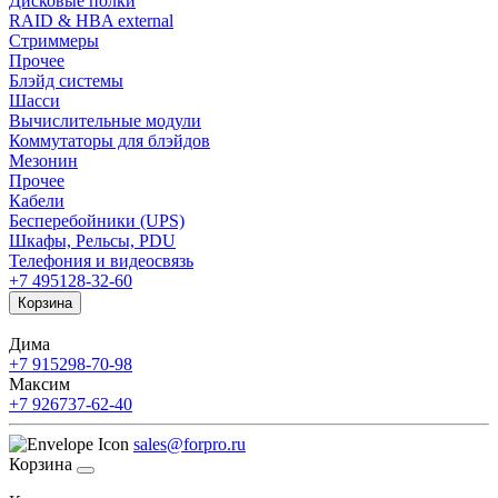
Дисковые полки
RAID & HBA external
Стриммеры
Прочее
Блэйд системы
Шасси
Вычислительные модули
Коммутаторы для блэйдов
Мезонин
Прочее
Кабели
Бесперебойники (UPS)
Шкафы, Рельсы, PDU
Телефония и видеосвязь
+7 495
128-32-60
Корзина
Дима
+7 915
298-70-98
Максим
+7 926
737-62-40
sales@forpro.ru
Корзина