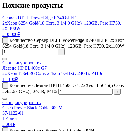
Похожие продукты
Сервер DELL PowerEdge R740 8LFF
2xXeon 6254 Gold(18 Core, 3.1/4.0 GHz), 128GB, Perc H730,
2x1100W
210 000
₽
Количество Сервер DELL PowerEdge R740 8LFF; 2xXeon
-
6254 Gold(18 Core, 3.1/4.0 GHz), 128GB, Perc H730, 2x1100W
+
Сконфигурировать
Лезвие HP BL460c G7
2xXeon E5645(6 Core, 2.4/2.67 GHz) , 24GB, P410i
11 100
₽
Количество Лезвие HP BL460c G7; 2xXeon E5645(6 Core,
-
2.4/2.67 GHz) , 24GB, P410i
+
Сконфигурировать
Cisco Power Stack Cable 30CM
37-1122-01
1-4 дня
2 291
₽
Количество Cisco Power Stack Cable 30CM
-