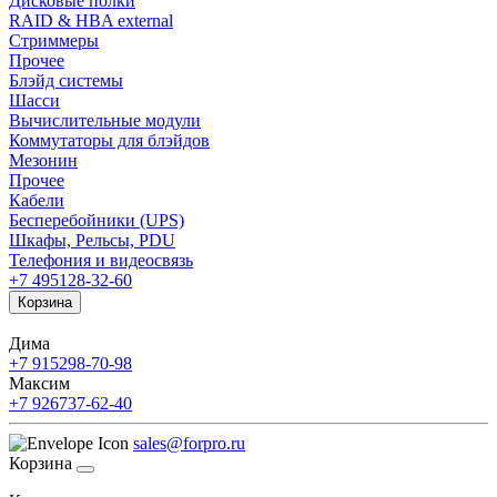
Дисковые полки
RAID & HBA external
Стриммеры
Прочее
Блэйд системы
Шасси
Вычислительные модули
Коммутаторы для блэйдов
Мезонин
Прочее
Кабели
Бесперебойники (UPS)
Шкафы, Рельсы, PDU
Телефония и видеосвязь
+7 495
128-32-60
Корзина
Дима
+7 915
298-70-98
Максим
+7 926
737-62-40
sales@forpro.ru
Корзина