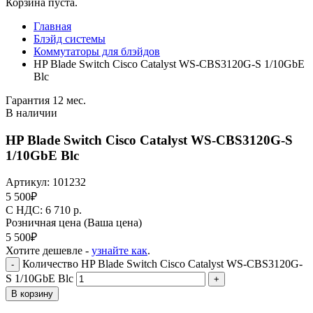
Корзина пуста.
Главная
Блэйд системы
Коммутаторы для блэйдов
HP Blade Switch Cisco Catalyst WS-CBS3120G-S 1/10GbE
Blc
Гарантия 12 мес.
В наличии
HP Blade Switch Cisco Catalyst WS-CBS3120G-S
1/10GbE Blc
Артикул:
101232
5 500
₽
C НДС: 6 710
р.
Розничная цена
(Ваша цена)
5 500
₽
Хотите дешевле -
узнайте как
.
Количество HP Blade Switch Cisco Catalyst WS-CBS3120G-
-
S 1/10GbE Blc
+
В корзину