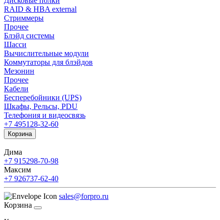
Дисковые полки
RAID & HBA external
Стриммеры
Прочее
Блэйд системы
Шасси
Вычислительные модули
Коммутаторы для блэйдов
Мезонин
Прочее
Кабели
Бесперебойники (UPS)
Шкафы, Рельсы, PDU
Телефония и видеосвязь
+7 495
128-32-60
Корзина
Дима
+7 915
298-70-98
Максим
+7 926
737-62-40
sales@forpro.ru
Корзина