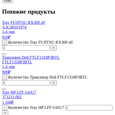
Еще
Похожие продукты
Tray FUJITSU RX300 sff
A3C40101974
1-4 дня
916
₽
Количество Tray FUJITSU RX300 sff
-
+
Трансивер Dell FTLF1318P3BTL
FTLF1318P3BTL
1-4 дня
900
₽
Количество Трансивер Dell FTLF1318P3BTL
-
+
Tray HP LFF G6/G7
373211-002
1 100
₽
Количество Tray HP LFF G6/G7
-
+