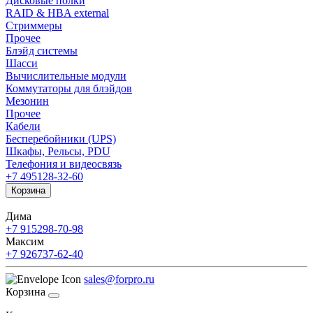
Дисковые полки
RAID & HBA external
Стриммеры
Прочее
Блэйд системы
Шасси
Вычислительные модули
Коммутаторы для блэйдов
Мезонин
Прочее
Кабели
Бесперебойники (UPS)
Шкафы, Рельсы, PDU
Телефония и видеосвязь
+7 495
128-32-60
Корзина
Дима
+7 915
298-70-98
Максим
+7 926
737-62-40
sales@forpro.ru
Корзина