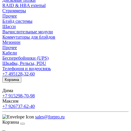
Дисковые полки
RAID & HBA external
Стриммеры
Прочее
Блэйд системы
Шасси
Вычислительные модули
Коммутаторы для блэйдов
Мезонин
Прочее
Кабели
Бесперебойники (UPS)
Шкафы, Рельсы, PDU
Телефония и видеосвязь
+7 495
128-32-60
Корзина
Дима
+7 915
298-70-98
Максим
+7 926
737-62-40
sales@forpro.ru
Корзина