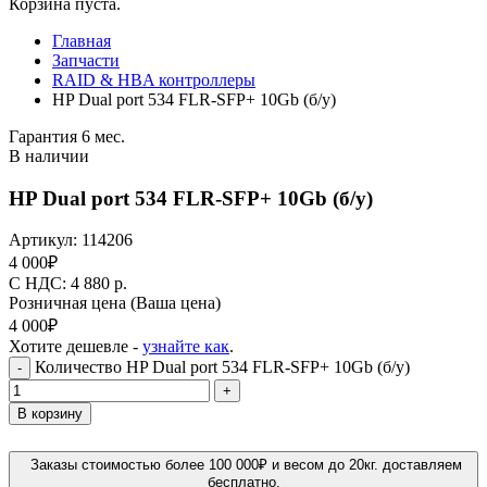
Корзина пуста.
Главная
Запчасти
RAID & HBA контроллеры
HP Dual port 534 FLR-SFP+ 10Gb (б/у)
Гарантия 6 мес.
В наличии
HP Dual port 534 FLR-SFP+ 10Gb (б/у)
Артикул:
114206
4 000
₽
C НДС: 4 880
р.
Розничная цена
(Ваша цена)
4 000
₽
Хотите дешевле -
узнайте как
.
Количество HP Dual port 534 FLR-SFP+ 10Gb (б/у)
-
+
В корзину
Заказы стоимостью более 100 000₽ и весом до 20кг. доставляем
бесплатно.