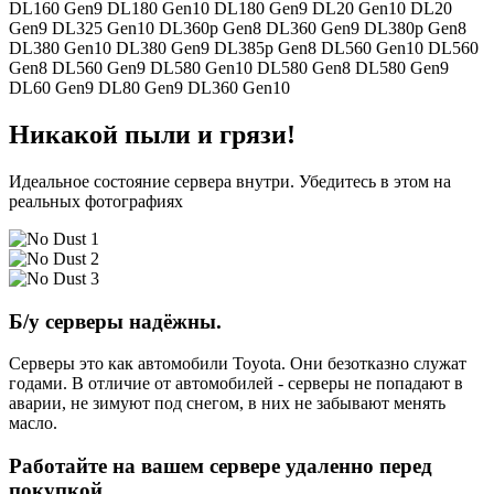
DL160 Gen9 DL180 Gen10 DL180 Gen9 DL20 Gen10 DL20
Gen9 DL325 Gen10 DL360p Gen8 DL360 Gen9 DL380p Gen8
DL380 Gen10 DL380 Gen9 DL385p Gen8 DL560 Gen10 DL560
Gen8 DL560 Gen9 DL580 Gen10 DL580 Gen8 DL580 Gen9
DL60 Gen9 DL80 Gen9 DL360 Gen10
Никакой пыли и грязи!
Идеальное состояние сервера внутри. Убедитесь в этом на
реальных фотографиях
Б/у серверы надёжны.
Серверы это как автомобили Toyota. Они безотказно служат
годами. В отличие от автомобилей - серверы не попадают в
аварии, не зимуют под снегом, в них не забывают менять
масло.
Работайте на вашем сервере удаленно перед
покупкой