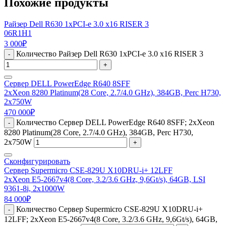
Похожие продукты
Райзер Dell R630 1xPCI-e 3.0 x16 RISER 3
06R1H1
3 000
₽
Количество Райзер Dell R630 1xPCI-e 3.0 x16 RISER 3
-
+
Сервер DELL PowerEdge R640 8SFF
2xXeon 8280 Platinum(28 Core, 2.7/4.0 GHz), 384GB, Perc H730,
2x750W
470 000
₽
Количество Сервер DELL PowerEdge R640 8SFF; 2xXeon
-
8280 Platinum(28 Core, 2.7/4.0 GHz), 384GB, Perc H730,
2x750W
+
Сконфигурировать
Сервер Supermicro CSE-829U X10DRU-i+ 12LFF
2xXeon E5-2667v4(8 Core, 3.2/3.6 GHz, 9,6Gt/s), 64GB, LSI
9361-8i, 2x1000W
84 000
₽
Количество Сервер Supermicro CSE-829U X10DRU-i+
-
12LFF; 2xXeon E5-2667v4(8 Core, 3.2/3.6 GHz, 9,6Gt/s), 64GB,