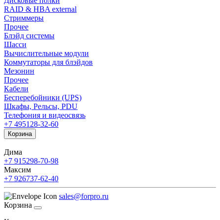
Дисковые полки
RAID & HBA external
Стриммеры
Прочее
Блэйд системы
Шасси
Вычислительные модули
Коммутаторы для блэйдов
Мезонин
Прочее
Кабели
Бесперебойники (UPS)
Шкафы, Рельсы, PDU
Телефония и видеосвязь
+7 495
128-32-60
Корзина
Дима
+7 915
298-70-98
Максим
+7 926
737-62-40
sales@forpro.ru
Корзина