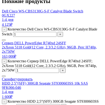
Похожие продукты
Dell Cisco WS-CBS3130G-S-F Catalyst Blade Switch
0GX227
1-4 дня
4 125
₽
Количество Dell Cisco WS-CBS3130G-S-F Catalyst Blade
-
Switch
+
Сервер DELL PowerEdge R740xd 24SFF
2xXeon 5118 Gold(12 Core, 2.3/3.2 GHz), 96GB, Perc H740p,
2x750W
163 000
₽
Количество Сервер DELL PowerEdge R740xd 24SFF;
-
2xXeon 5118 Gold(12 Core, 2.3/3.2 GHz), 96GB, Perc H740p,
2x750W
+
Сконфигурировать
HDD 2,5”(SFF) 300GB Seagate ST9300603SS 10k SAS
9FK066-046
1-4 дня
1 600
₽
Количество HDD 2,5”(SFF) 300GB Seagate ST9300603SS
-