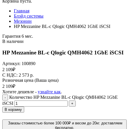
Корзина пуста.
Главная
Блэйд системы
Мезонин
HP Mezzanine BL-c Qlogic QMH4062 1GbE iSCSI
Гарантия 6 мес.
В наличии
HP Mezzanine BL-c Qlogic QMH4062 1GbE iSCSI
Артикул:
100890
2 109
₽
C НДС: 2 573
р.
Розничная цена
(Ваша цена)
2 109
₽
Хотите дешевле -
узнайте как
.
Количество HP Mezzanine BL-c Qlogic QMH4062 1GbE
-
iSCSI
+
В корзину
Заказы стоимостью более 100 000₽ и весом до 20кг. доставляем
бесплатно.