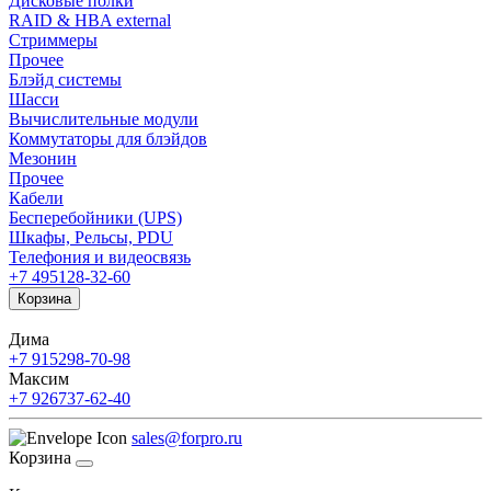
Дисковые полки
RAID & HBA external
Стриммеры
Прочее
Блэйд системы
Шасси
Вычислительные модули
Коммутаторы для блэйдов
Мезонин
Прочее
Кабели
Бесперебойники (UPS)
Шкафы, Рельсы, PDU
Телефония и видеосвязь
+7 495
128-32-60
Корзина
Дима
+7 915
298-70-98
Максим
+7 926
737-62-40
sales@forpro.ru
Корзина