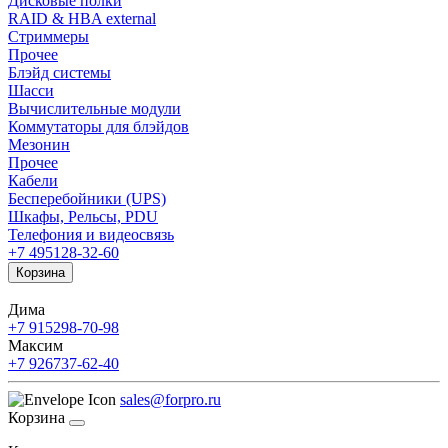
Дисковые полки
RAID & HBA external
Стриммеры
Прочее
Блэйд системы
Шасси
Вычислительные модули
Коммутаторы для блэйдов
Мезонин
Прочее
Кабели
Бесперебойники (UPS)
Шкафы, Рельсы, PDU
Телефония и видеосвязь
+7 495
128-32-60
Корзина
Дима
+7 915
298-70-98
Максим
+7 926
737-62-40
sales@forpro.ru
Корзина