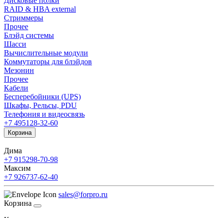
Дисковые полки
RAID & HBA external
Стриммеры
Прочее
Блэйд системы
Шасси
Вычислительные модули
Коммутаторы для блэйдов
Мезонин
Прочее
Кабели
Бесперебойники (UPS)
Шкафы, Рельсы, PDU
Телефония и видеосвязь
+7 495
128-32-60
Корзина
Дима
+7 915
298-70-98
Максим
+7 926
737-62-40
sales@forpro.ru
Корзина