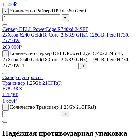
1 500
₽
Количество Райзер HP DL360 Gen9
-
+
Сервер DELL PowerEdge R740xd 24SFF
2xXeon 6240 Gold(18 Core, 2.6/3.9 GHz), 128GB, Perc H730,
2x750W
203 000
₽
Количество Сервер DELL PowerEdge R740xd 24SFF;
-
2xXeon 6240 Gold(18 Core, 2.6/3.9 GHz), 128GB, Perc H730,
2x750W
+
Сконфигурировать
Трансивер 1.25Gb 21CFR(J)
F7823RX
1-4 дня
1 650
₽
Количество Трансивер 1.25Gb 21CFR(J)
-
+
Надёжная противоударная упаковка