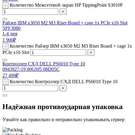
Количество Межсетевой экран HP TippingPoint S3010F
-
+
Райзер IBM x3650 M2 M3 Riser Board + cage 1x PCIe x16 Slot
59Y3080
1-4 дня
1 900
₽
Количество Райзер IBM x3650 M2 M3 Riser Board + cage 1x
-
PCIe x16 Slot
+
Контроллер СХД DELL PS6010 Type 10
0943927-19 00G9J5 08D05C
27 499
₽
Количество Контроллер СХД DELL PS6010 Type 10
-
+
Надёжная противоударная упаковка
Узнайте как правильно и неправильно упаковывать сервер