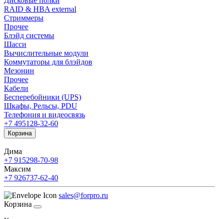
Дисковые полки
RAID & HBA external
Стриммеры
Прочее
Блэйд системы
Шасси
Вычислительные модули
Коммутаторы для блэйдов
Мезонин
Прочее
Кабели
Бесперебойники (UPS)
Шкафы, Рельсы, PDU
Телефония и видеосвязь
+7 495
128-32-60
Корзина
Дима
+7 915
298-70-98
Максим
+7 926
737-62-40
sales@forpro.ru
Корзина