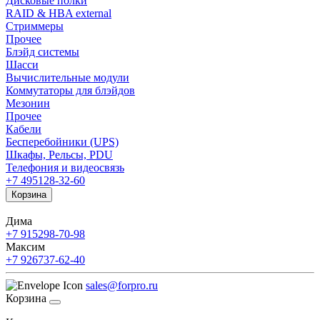
Дисковые полки
RAID & HBA external
Стриммеры
Прочее
Блэйд системы
Шасси
Вычислительные модули
Коммутаторы для блэйдов
Мезонин
Прочее
Кабели
Бесперебойники (UPS)
Шкафы, Рельсы, PDU
Телефония и видеосвязь
+7 495
128-32-60
Корзина
Дима
+7 915
298-70-98
Максим
+7 926
737-62-40
sales@forpro.ru
Корзина