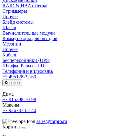
Дисковые полки
RAID & HBA external
Стриммеры
Прочее
Блэйд системы
Шасси
Вычислительные модули
Коммутаторы для блэйдов
Мезонин
Прочее
Кабели
Бесперебойники (UPS)
Шкафы, Рельсы, PDU
Телефония и видеосвязь
+7 495
128-32-60
Корзина
Дима
+7 915
298-70-98
Максим
+7 926
737-62-40
sales@forpro.ru
Корзина