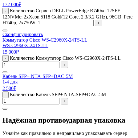
172 000
₽
Количество Сервер DELL PowerEdge R740xd 12SFF
-
12NVMe; 2xXeon 5118 Gold(12 Core, 2.3/3.2 GHz), 96GB, Perc
H740p, 2x750W
+
Сконфигурировать
Коммутатор Cisco WS-C2960X-24TS-LL
WS-C2960X-24TS-LL
15 000
₽
Количество Коммутатор Cisco WS-C2960X-24TS-LL
-
+
Кабель SFP+ NTA-SFP+DAC-5M
1-4 дня
2 500
₽
Количество Кабель SFP+ NTA-SFP+DAC-5M
-
+
Надёжная противоударная упаковка
Узнайте как правильно и неправильно упаковывать сервер