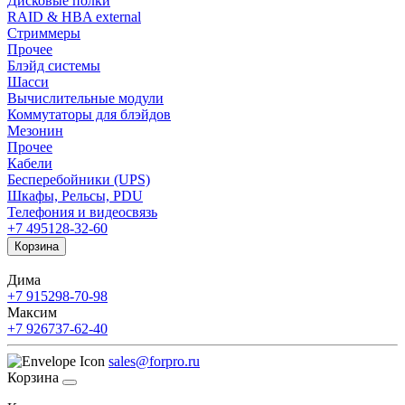
Дисковые полки
RAID & HBA external
Стриммеры
Прочее
Блэйд системы
Шасси
Вычислительные модули
Коммутаторы для блэйдов
Мезонин
Прочее
Кабели
Бесперебойники (UPS)
Шкафы, Рельсы, PDU
Телефония и видеосвязь
+7 495
128-32-60
Корзина
Дима
+7 915
298-70-98
Максим
+7 926
737-62-40
sales@forpro.ru
Корзина