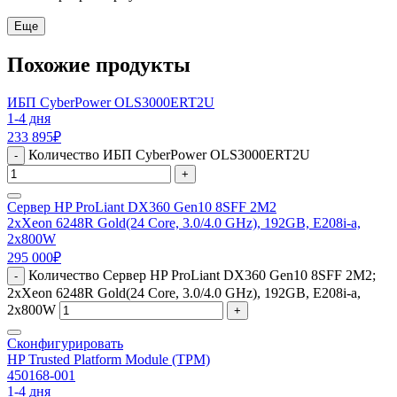
Еще
Похожие продукты
ИБП CyberPower OLS3000ERT2U
1-4 дня
233 895
₽
Количество ИБП CyberPower OLS3000ERT2U
-
+
Сервер HP ProLiant DX360 Gen10 8SFF 2M2
2xXeon 6248R Gold(24 Core, 3.0/4.0 GHz), 192GB, E208i-a,
2x800W
295 000
₽
Количество Сервер HP ProLiant DX360 Gen10 8SFF 2M2;
-
2xXeon 6248R Gold(24 Core, 3.0/4.0 GHz), 192GB, E208i-a,
2x800W
+
Сконфигурировать
HP Trusted Platform Module (TPM)
450168-001
1-4 дня