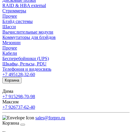
Дисковые полки
RAID & HBA external
Стриммеры
Прочее
Блэйд системы
Шасси
Вычислительные модули
Коммутаторы для блэйдов
Мезонин
Прочее
Кабели
Бесперебойники (UPS)
Шкафы, Рельсы, PDU
Телефония и видеосвязь
+7 495
128-32-60
Корзина
Дима
+7 915
298-70-98
Максим
+7 926
737-62-40
sales@forpro.ru
Корзина