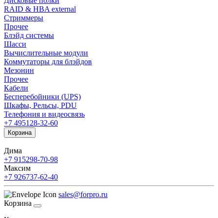
Дисковые полки
RAID & HBA external
Стриммеры
Прочее
Блэйд системы
Шасси
Вычислительные модули
Коммутаторы для блэйдов
Мезонин
Прочее
Кабели
Бесперебойники (UPS)
Шкафы, Рельсы, PDU
Телефония и видеосвязь
+7 495
128-32-60
Корзина
Дима
+7 915
298-70-98
Максим
+7 926
737-62-40
sales@forpro.ru
Корзина