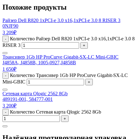
Похожие продукты
Райзер Dell R820 1xPCI-e 3.0 x16,1xPCI-e 3.0 8 RISER 3
0NJF90
3 209
₽
Количество Райзер Dell R820 1xPCI-e 3.0 x16,1xPCI-e 3.0 8
-
RISER 3
+
Трансивер 1Gb HP ProCurve Gigabit-SX-LC Mini-GBIC
J4858A, J4858B, 1005-0927,J4858B
1 650
₽
Количество Трансивер 1Gb HP ProCurve Gigabit-SX-LC
-
Mini-GBIC
+
Сетевая карта Qlogic 2562 8Gb
489191-001, 584777-001
3 200
₽
Количество Сетевая карта Qlogic 2562 8Gb
-
+
Надёжная противоударная упаковка