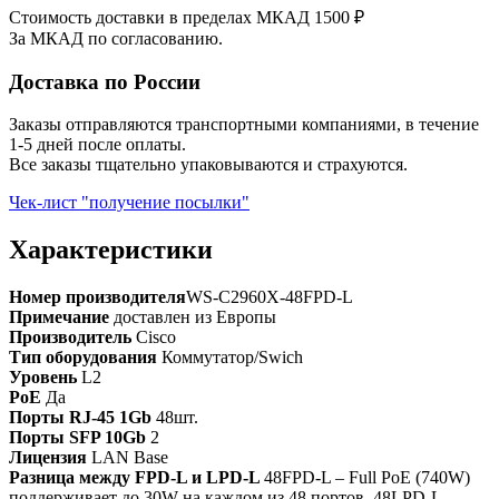
Стоимость доставки в пределах МКАД 1500 ₽
За МКАД по согласованию.
Доставка по России
Заказы отправляются транспортными компаниями, в течение
1-5 дней после оплаты.
Все заказы тщательно упаковываются и страхуются.
Чек-лист "получение посылки"
Характеристики
Номер производителя
WS-C2960X-48FPD-L
Примечание
доставлен из Европы
Производитель
Cisco
Тип оборудования
Коммутатор/Swich
Уровень
L2
PoE
Да
Порты RJ-45 1Gb
48шт.
Порты SFP 10Gb
2
Лицензия
LAN Base
Разница между FPD-L и LPD-L
48FPD-L – Full PoE (740W)
поддерживает до 30W на каждом из 48 портов. 48LPD-L –