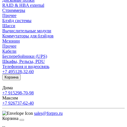
Дисковые полки
RAID & HBA external
Стриммеры
Прочее
Блэйд системы
Шасси
Вычислительные модули
Коммутаторы для блэйдов
Мезонин
Прочее
Кабели
Бесперебойники (UPS)
Шкафы, Рельсы, PDU
Телефония и видеосвязь
+7 495
128-32-60
Корзина
Дима
+7 915
298-70-98
Максим
+7 926
737-62-40
sales@forpro.ru
Корзина