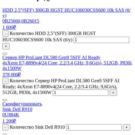
HDD 2,5”(SFF) 300GB HGST HUC106030CSS600 10k SAS (б/
у)
0B25660,0B26015
1 600
₽
Количество HDD 2,5”(SFF) 300GB HGST
-
HUC106030CSS600 10k SAS (б/у)
+
Сервер HP ProLiant DL580 Gen9 5SFF AI Ready
4xXeon E7-8890v4(24 Core, 2.2/3.4 GHz, 9,6Gt/s), 512GB, P830i,
4x1500W
378 000
₽
Количество Сервер HP ProLiant DL580 Gen9 5SFF AI
-
Ready; 4xXeon E7-8890v4(24 Core, 2.2/3.4 GHz, 9,6Gt/s),
512GB, P830i, 4x1500W
+
Сконфигурировать
Sink Dell R910
0U884K
1 200
₽
Количество Sink Dell R910
-
+