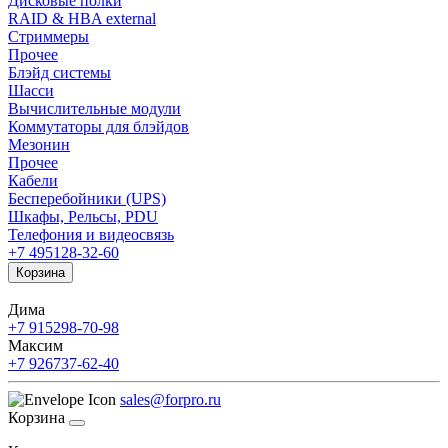
Дисковые полки
RAID & HBA external
Стриммеры
Прочее
Блэйд системы
Шасси
Вычислительные модули
Коммутаторы для блэйдов
Мезонин
Прочее
Кабели
Бесперебойники (UPS)
Шкафы, Рельсы, PDU
Телефония и видеосвязь
+7 495
128-32-60
Корзина
Дима
+7 915
298-70-98
Максим
+7 926
737-62-40
sales@forpro.ru
Корзина