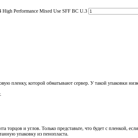
gh Performance Mixed Use SFF BC U.3
ую пленку, которой обматывают сервер. У такой упаковки низка
.
та торцов и углов. Только представьте, что будет с пленкой, есл
танную упаковку из пенопласта.