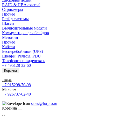
Дисковые полки
RAID & HBA external
Стриммеры
Прочее
Блэйд системы
Шасси
Вычислительные модули
Коммутаторы для блэйдов
Мезонин
Прочее
Кабели
Бесперебойники (UPS)
Шкафы, Рельсы, PDU
Телефония и видеосвязь
+7 495
128-32-60
Корзина
Дима
+7 915
298-70-98
Максим
+7 926
737-62-40
sales@forpro.ru
Корзина