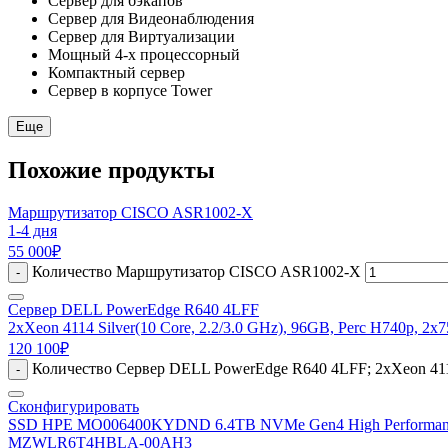
Сервер для бэкапов
Сервер для Видеонаблюдения
Сервер для Виртуализации
Мощный 4-х процессорный
Компактный сервер
Сервер в корпусе Tower
Еще
Похожие продукты
Маршрутизатор CISCO ASR1002-X
1-4 дня
55 000
₽
Количество Маршрутизатор CISCO ASR1002-X
-
Сервер DELL PowerEdge R640 4LFF
2xXeon 4114 Silver(10 Core, 2.2/3.0 GHz), 96GB, Perc H740p, 2
120 100
₽
Количество Сервер DELL PowerEdge R640 4LFF; 2xXeon 4114 
-
Сконфигурировать
SSD HPE MO006400KYDND 6.4TB NVMe Gen4 High Performanc
MZWLR6T4HBLA-00AH3