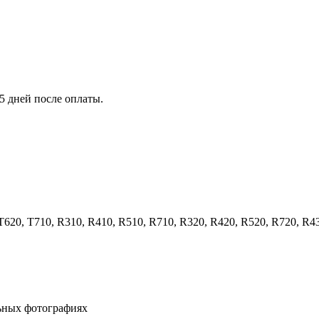
5 дней после оплаты.
T620, T710, R310, R410, R510, R710, R320, R420, R520, R720, R4
льных фотографиях