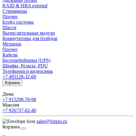
Дисковые полки
RAID & HBA external
Стриммеры
Прочее
Блэйд системы
Шасси
Вычислительные модули
Коммутаторы для блэйдов
Мезонин
Прочее
Кабели
Бесперебойники (UPS)
Шкафы, Рельсы, PDU
Телефония и видеосвязь
+7 495
128-32-60
Корзина
Дима
+7 915
298-70-98
Максим
+7 926
737-62-40
sales@forpro.ru
Корзина