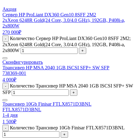
Акция
Сервер HP ProLiant DX360 Gen10 8SFF 2M2
2xXeon 6248R Gold(24 Core, 3.0/4.0 GHz), 192GB, P408i-a,
2x800W
270 000
₽
Количество Сервер HP ProLiant DX360 Gen10 8SFF 2M2;
-
2xXeon 6248R Gold(24 Core, 3.0/4.0 GHz), 192GB, P408i-a,
2x800W
+
Сконфигурировать
Трансивер HP MSA 2040 1GB ISCSI SFP+ SW SFP
738369-001
4 000
₽
Количество Трансивер HP MSA 2040 1GB ISCSI SFP+ SW
-
SFP
+
Трансивер 10Gb Finisar FTLX8571D3BNL
FTLX8571D3BNL
1-4 дня
1 500
₽
Количество Трансивер 10Gb Finisar FTLX8571D3BNL
-
+