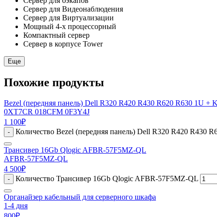
Сервер для бэкапов
Сервер для Видеонаблюдения
Сервер для Виртуализации
Мощный 4-х процессорный
Компактный сервер
Сервер в корпусе Tower
Еще
Похожие продукты
Bezel (передняя панель) Dell R320 R420 R430 R620 R630 1U + 
0XT7CR 018CFM 0F3Y4J
1 100
₽
Количество Bezel (передняя панель) Dell R320 R420 R430 R
-
Трансивер 16Gb Qlogic AFBR-57F5MZ-QL
AFBR-57F5MZ-QL
4 500
₽
Количество Трансивер 16Gb Qlogic AFBR-57F5MZ-QL
-
Органайзер кабельный для серверного шкафа
1-4 дня
800
₽