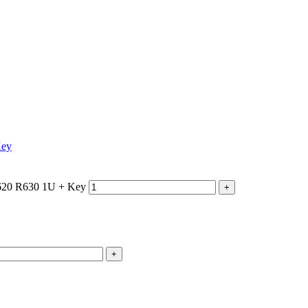
Key
620 R630 1U + Key
+
+