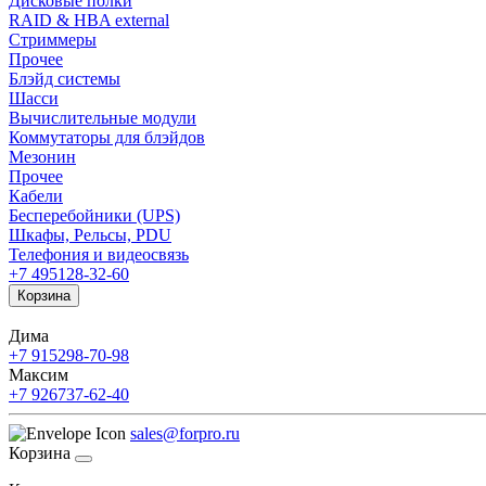
Дисковые полки
RAID & HBA external
Стриммеры
Прочее
Блэйд системы
Шасси
Вычислительные модули
Коммутаторы для блэйдов
Мезонин
Прочее
Кабели
Бесперебойники (UPS)
Шкафы, Рельсы, PDU
Телефония и видеосвязь
+7 495
128-32-60
Корзина
Дима
+7 915
298-70-98
Максим
+7 926
737-62-40
sales@forpro.ru
Корзина