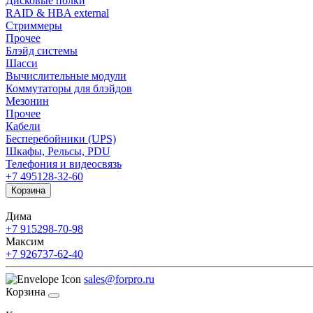
Дисковые полки
RAID & HBA external
Стриммеры
Прочее
Блэйд системы
Шасси
Вычислительные модули
Коммутаторы для блэйдов
Мезонин
Прочее
Кабели
Бесперебойники (UPS)
Шкафы, Рельсы, PDU
Телефония и видеосвязь
+7 495
128-32-60
Корзина
Дима
+7 915
298-70-98
Максим
+7 926
737-62-40
sales@forpro.ru
Корзина