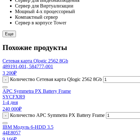
Сервер для Видеонаблюдения
Сервер для Виртуализации
Мощный 4-х процессорный
Компактный сервер
Сервер в корпусе Tower
Еще
Похожие продукты
Сетевая карта Qlogic 2562 8Gb
489191-001, 584777-001
3 200
₽
Количество Сетевая карта Qlogic 2562 8Gb
-
APC Symmetra PX Battery Frame
SYCFXR9
1-4 дня
240 000
₽
Количество APC Symmetra PX Battery Frame
-
IBM Модуль 6-HDD 3.5
44E8057
9 166
₽