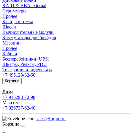
Дисковые полки
RAID & HBA external
Стриммеры
Прочее
Блэйд системы
Шасси
Вычислительные модули
Коммутаторы для блэйдов
Мезонин
Прочее
Кабели
Бесперебойники (UPS)
Шкафы, Рельсы, PDU
Телефония и видеосвязь
+7 495
128-32-60
Корзина
Дима
+7 915
298-70-98
Максим
+7 926
737-62-40
sales@forpro.ru
Корзина