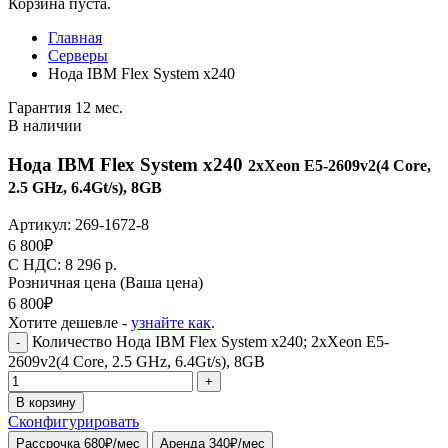
Корзина пуста.
Главная
Серверы
Нода IBM Flex System x240
Гарантия 12 мес.
В наличии
Нода IBM Flex System x240
2xXeon E5-2609v2(4 Core,
2.5 GHz, 6.4Gt/s), 8GB
Артикул:
269-1672-8
6 800
₽
C НДС: 8 296
р.
Розничная цена
(Ваша цена)
6 800
₽
Хотите дешевле -
узнайте как
.
Количество Нода IBM Flex System x240; 2xXeon E5-
-
2609v2(4 Core, 2.5 GHz, 6.4Gt/s), 8GB
+
В корзину
Сконфигурировать
Рассрочка 680₽/мес
Аренда 340₽/мес