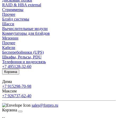
Дисковые полки
RAID & HBA external
Стриммеры
Прочее
Блэйд системы
Шасси
Вычислительные модули
Коммутаторы для блэйдов
Мезонин
Прочее
Кабели
Бесперебойники (UPS)
Шкафы, Рельсы, PDU
Телефония и видеосвязь
+7 495
128-32-60
Корзина
Дима
+7 915
298-70-98
Максим
+7 926
737-62-40
sales@forpro.ru
Корзина