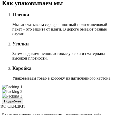
Как упаковываем мы
Пленка
Мы запечатываем сервер в плотный полиэтиленовый
пакет – это защита от влаги. В дороге бывают разные
случаи.
Уголки
Затем надеваем пенопластовые уголки из материала
высокой плотности.
Коробка
Упаковываем товар в коробку из пятислойного картона.
Подробнее
PRO СКИДКИ
Вы часто имеете дело с серверами - можете назвать себя