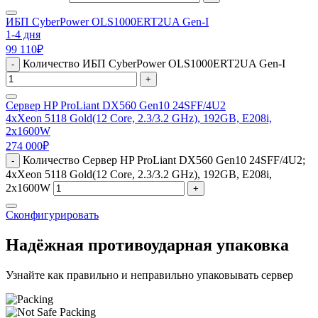
ИБП CyberPower OLS1000ERT2UA Gen-I
1-4 дня
99 110
₽
Количество ИБП CyberPower OLS1000ERT2UA Gen-I
-
+
Сервер HP ProLiant DX560 Gen10 24SFF/4U2
4xXeon 5118 Gold(12 Core, 2.3/3.2 GHz), 192GB, E208i,
2x1600W
274 000
₽
Количество Сервер HP ProLiant DX560 Gen10 24SFF/4U2;
-
4xXeon 5118 Gold(12 Core, 2.3/3.2 GHz), 192GB, E208i,
2x1600W
+
Сконфигурировать
Надёжная противоударная упаковка
Узнайте как правильно и неправильно упаковывать сервер