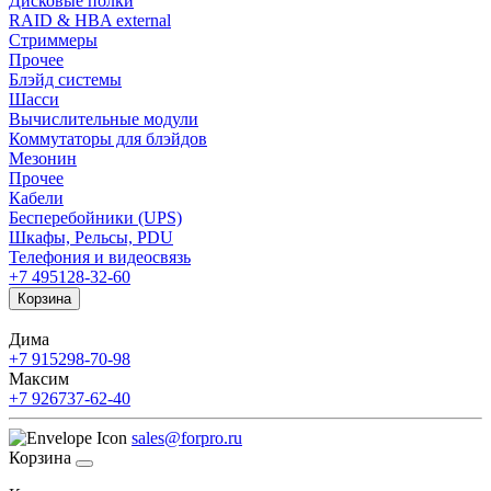
Дисковые полки
RAID & HBA external
Стриммеры
Прочее
Блэйд системы
Шасси
Вычислительные модули
Коммутаторы для блэйдов
Мезонин
Прочее
Кабели
Бесперебойники (UPS)
Шкафы, Рельсы, PDU
Телефония и видеосвязь
+7 495
128-32-60
Корзина
Дима
+7 915
298-70-98
Максим
+7 926
737-62-40
sales@forpro.ru
Корзина