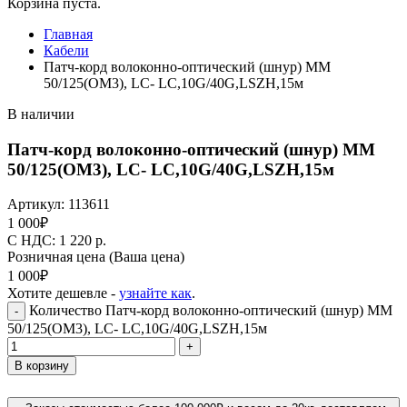
Корзина пуста.
Главная
Кабели
Патч-корд волоконно-оптический (шнур) MM
50/125(OM3), LC- LC,10G/40G,LSZH,15м
В наличии
Патч-корд волоконно-оптический (шнур) MM
50/125(OM3), LC- LC,10G/40G,LSZH,15м
Артикул:
113611
1 000
₽
C НДС: 1 220
р.
Розничная цена
(Ваша цена)
1 000
₽
Хотите дешевле -
узнайте как
.
Количество Патч-корд волоконно-оптический (шнур) MM
-
50/125(OM3), LC- LC,10G/40G,LSZH,15м
+
В корзину