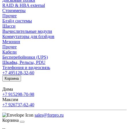
Дисковые полки
RAID & HBA external
Стриммеры
Прочее
Блэйд системы
Шасси
Вычислительные модули
Коммутаторы для блэйдов
Мезонин
Прочее
Кабели
Бесперебойники (UPS)
Шкафы, Рельсы, PDU
Телефония и видеосвязь
+7 495
128-32-60
Корзина
Дима
+7 915
298-70-98
Максим
+7 926
737-62-40
sales@forpro.ru
Корзина