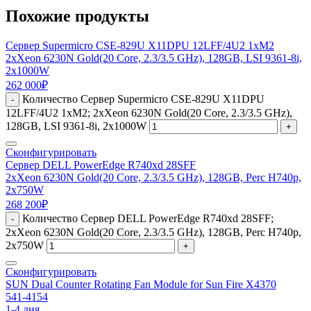
Похожие продукты
Сервер Supermicro CSE-829U X11DPU 12LFF/4U2 1xM2
2xXeon 6230N Gold(20 Core, 2.3/3.5 GHz), 128GB, LSI 9361-8i,
2x1000W
262 000
₽
Количество Сервер Supermicro CSE-829U X11DPU
-
12LFF/4U2 1xM2; 2xXeon 6230N Gold(20 Core, 2.3/3.5 GHz),
128GB, LSI 9361-8i, 2x1000W
+
Сконфигурировать
Сервер DELL PowerEdge R740xd 28SFF
2xXeon 6230N Gold(20 Core, 2.3/3.5 GHz), 128GB, Perc H740p,
2x750W
268 200
₽
Количество Сервер DELL PowerEdge R740xd 28SFF;
-
2xXeon 6230N Gold(20 Core, 2.3/3.5 GHz), 128GB, Perc H740p,
2x750W
+
Сконфигурировать
SUN Dual Counter Rotating Fan Module for Sun Fire X4370
541-4154
1-4 дня