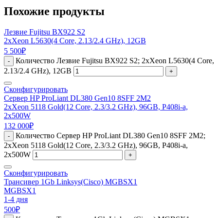
Похожие продукты
Лезвие Fujitsu BX922 S2
2xXeon L5630(4 Core, 2.13/2.4 GHz), 12GB
5 500
₽
Количество Лезвие Fujitsu BX922 S2; 2xXeon L5630(4 Core,
-
2.13/2.4 GHz), 12GB
+
Сконфигурировать
Сервер HP ProLiant DL380 Gen10 8SFF 2M2
2xXeon 5118 Gold(12 Core, 2.3/3.2 GHz), 96GB, P408i-a,
2x500W
132 000
₽
Количество Сервер HP ProLiant DL380 Gen10 8SFF 2M2;
-
2xXeon 5118 Gold(12 Core, 2.3/3.2 GHz), 96GB, P408i-a,
2x500W
+
Сконфигурировать
Трансивер 1Gb Linksys(Cisco) MGBSX1
MGBSX1
1-4 дня
500
₽