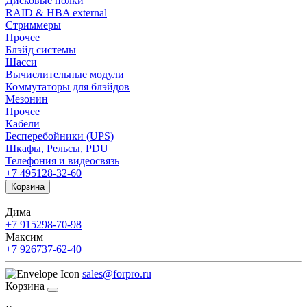
Дисковые полки
RAID & HBA external
Стриммеры
Прочее
Блэйд системы
Шасси
Вычислительные модули
Коммутаторы для блэйдов
Мезонин
Прочее
Кабели
Бесперебойники (UPS)
Шкафы, Рельсы, PDU
Телефония и видеосвязь
+7 495
128-32-60
Корзина
Дима
+7 915
298-70-98
Максим
+7 926
737-62-40
sales@forpro.ru
Корзина