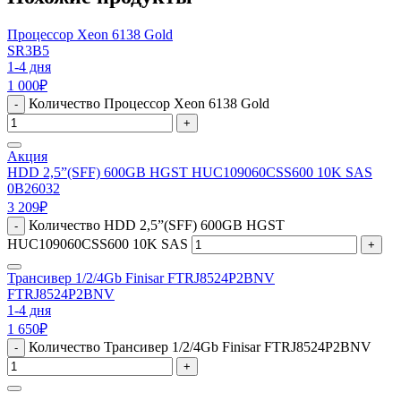
Процессор Xeon 6138 Gold
SR3B5
1-4 дня
1 000
₽
Количество Процессор Xeon 6138 Gold
-
+
Акция
HDD 2,5”(SFF) 600GB HGST HUC109060CSS600 10K SAS
0B26032
3 209
₽
Количество HDD 2,5”(SFF) 600GB HGST
-
HUC109060CSS600 10K SAS
+
Трансивер 1/2/4Gb Finisar FTRJ8524P2BNV
FTRJ8524P2BNV
1-4 дня
1 650
₽
Количество Трансивер 1/2/4Gb Finisar FTRJ8524P2BNV
-
+