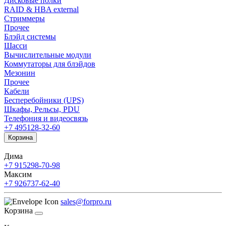
Дисковые полки
RAID & HBA external
Стриммеры
Прочее
Блэйд системы
Шасси
Вычислительные модули
Коммутаторы для блэйдов
Мезонин
Прочее
Кабели
Бесперебойники (UPS)
Шкафы, Рельсы, PDU
Телефония и видеосвязь
+7 495
128-32-60
Корзина
Дима
+7 915
298-70-98
Максим
+7 926
737-62-40
sales@forpro.ru
Корзина