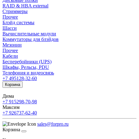
Дисковые полки
RAID & HBA external
Стриммеры
Прочее
Блэйд системы
Шасси
Вычислительные модули
Коммутаторы для блэйдов
Мезонин
Прочее
Кабели
Бесперебойники (UPS)
Шкафы, Рельсы, PDU
Телефония и видеосвязь
+7 495
128-32-60
Корзина
Дима
+7 915
298-70-98
Максим
+7 926
737-62-40
sales@forpro.ru
Корзина