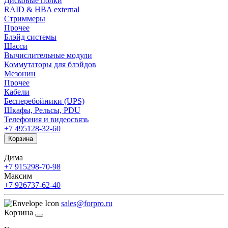
Дисковые полки
RAID & HBA external
Стриммеры
Прочее
Блэйд системы
Шасси
Вычислительные модули
Коммутаторы для блэйдов
Мезонин
Прочее
Кабели
Бесперебойники (UPS)
Шкафы, Рельсы, PDU
Телефония и видеосвязь
+7 495
128-32-60
Корзина
Дима
+7 915
298-70-98
Максим
+7 926
737-62-40
sales@forpro.ru
Корзина