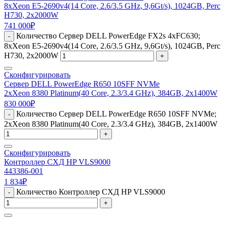
8xXeon E5-2690v4(14 Core, 2.6/3.5 GHz, 9,6Gt/s), 1024GB, Perc
H730, 2x2000W
741 000
₽
Количество Сервер DELL PowerEdge FX2s 4xFC630;
-
8xXeon E5-2690v4(14 Core, 2.6/3.5 GHz, 9,6Gt/s), 1024GB, Perc
H730, 2x2000W
+
Сконфигурировать
Сервер DELL PowerEdge R650 10SFF NVMe
2xXeon 8380 Platinum(40 Core, 2.3/3.4 GHz), 384GB, 2x1400W
830 000
₽
Количество Сервер DELL PowerEdge R650 10SFF NVMe;
-
2xXeon 8380 Platinum(40 Core, 2.3/3.4 GHz), 384GB, 2x1400W
+
Сконфигурировать
Контроллер СХД HP VLS9000
443386-001
1 834
₽
Количество Контроллер СХД HP VLS9000
-
+