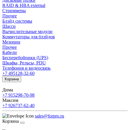
Дисковые полки
RAID & HBA external
Стриммеры
Прочее
Блэйд системы
Шасси
Вычислительные модули
Коммутаторы для блэйдов
Мезонин
Прочее
Кабели
Бесперебойники (UPS)
Шкафы, Рельсы, PDU
Телефония и видеосвязь
+7 495
128-32-60
Корзина
Дима
+7 915
298-70-98
Максим
+7 926
737-62-40
sales@forpro.ru
Корзина