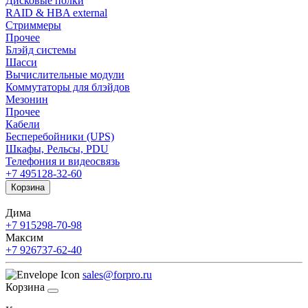
Дисковые полки
RAID & HBA external
Стриммеры
Прочее
Блэйд системы
Шасси
Вычислительные модули
Коммутаторы для блэйдов
Мезонин
Прочее
Кабели
Бесперебойники (UPS)
Шкафы, Рельсы, PDU
Телефония и видеосвязь
+7 495
128-32-60
Корзина
Дима
+7 915
298-70-98
Максим
+7 926
737-62-40
sales@forpro.ru
Корзина