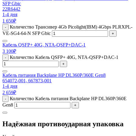
SFP Gbic
22R6442
1-4 дня
1 650
₽
Количество Трансивер 4Gb Picolight(IBM) 4Gbps PLRXPL-
-
VE-SG4-64-N SFP Gbic
+
Кабель QSFP+ 40G, NTA-QSFP+DAC-1
3 100
₽
Количество Кабель QSFP+ 40G, NTA-QSFP+DAC-1
-
+
Кабель питания Backplane HP DL360P/360E Gen8
654072-001, 667873-001
1-4 дня
2 659
₽
Количество Кабель питания Backplane HP DL360P/360E
-
Gen8
+
Надёжная противоударная упаковка