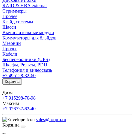
Дисковые полки
RAID & HBA external
Стриммеры
Прочее
Блэйд системы
Шасси
Вычислительные модули
Коммутаторы для блэйдов
Мезонин
Прочее
Кабели
Бесперебойники (UPS)
Шкафы, Рельсы, PDU
Телефония и видеосвязь
+7 495
128-32-60
Корзина
Дима
+7 915
298-70-98
Максим
+7 926
737-62-40
sales@forpro.ru
Корзина