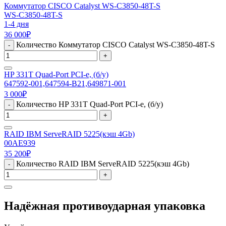
Коммутатор CISCO Catalyst WS-C3850-48T-S
WS-C3850-48T-S
1-4 дня
36 000
₽
Количество Коммутатор CISCO Catalyst WS-C3850-48T-S
-
+
HP 331T Quad-Port PCI-e, (б/у)
647592-001,647594-B21,649871-001
3 000
₽
Количество HP 331T Quad-Port PCI-e, (б/у)
-
+
RAID IBM ServeRAID 5225(кэш 4Gb)
00AE939
35 200
₽
Количество RAID IBM ServeRAID 5225(кэш 4Gb)
-
+
Надёжная противоударная упаковка