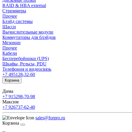
Дисковые полки
RAID & HBA external
Стриммеры
Прочее
Блэйд системы
Шасси
Вычислительные модули
Коммутаторы для блэйдов
Мезонин
Прочее
Кабели
Бесперебойники (UPS)
Шкафы, Рельсы, PDU
Телефония и видеосвязь
+7 495
128-32-60
Корзина
Дима
+7 915
298-70-98
Максим
+7 926
737-62-40
sales@forpro.ru
Корзина