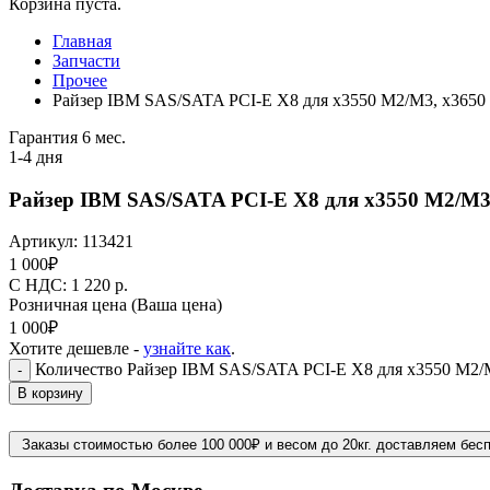
Корзина пуста.
Главная
Запчасти
Прочее
Райзер IBM SAS/SATA PCI-E X8 для x3550 M2/M3, x365
Гарантия 6 мес.
1-4 дня
Райзер IBM SAS/SATA PCI-E X8 для x3550 M2/M3
Артикул:
113421
1 000
₽
C НДС: 1 220
р.
Розничная цена
(Ваша цена)
1 000
₽
Хотите дешевле -
узнайте как
.
Количество Райзер IBM SAS/SATA PCI-E X8 для x3550 M2/
-
В корзину
Заказы стоимостью более 100 000₽ и весом до 20кг. доставляем бес