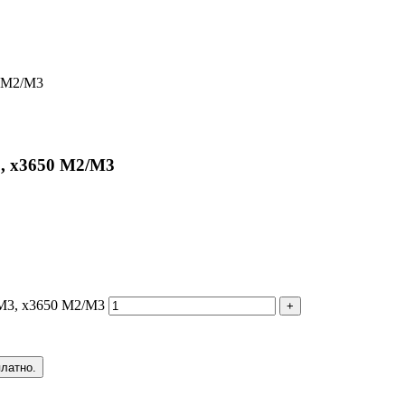
0 M2/M3
, x3650 M2/M3
M3, x3650 M2/M3
+
платно.