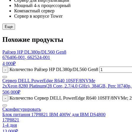
Сервер для Виртуализации
Мощный 4-х процессорный
Компактный сервер
Сервер в корпусе Tower
Еще
Похожие продукты
Райзер HP DL380p/DL560 Gen8
676406-001, 662524-001
4 000
₽
Количество Райзер HP DL380p/DL560 Gen8
-
Сервер DELL PowerEdge R640 10SFF/8NVMe
2xXeon 8280 Platinum(28 Core, 2.7/4.0 GHz), 384GB, Perc H740p
506 000
₽
Количество Сервер DELL PowerEdge R640 10SFF/8NVMe; 2xXe
-
Сконфигурировать
Блок питания 17P8821 IBM 400W для IBM DS4800
17P8821
1-4 дня
13 000
₽