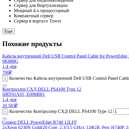
Сервер для Видеонаблюдения
Сервер для Виртуализации
Мощный 4-х процессорный
Компактный сервер
Сервер в корпусе Tower
Еще
Похожие продукты
Кабель внутренний Dell USB Control Panel Cable for PowerEdge
0K888G
1-4 дня
700
₽
Количество Кабель внутренний Dell USB Control Panel Cable
-
Контроллер СХД DELL PS4100 Type 12
HRT01A01, E09M001
1-4 дня
26 583
₽
Количество Контроллер СХД DELL PS4100 Type 12
-
Сервер DELL PowerEdge R740 12LFF
2xXeon 6230N Gold(20 Core, 2.3/3.5 GHz), 128GB, Perc H740P, 