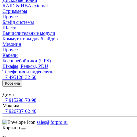
Дисковые полки
RAID & HBA external
Стриммеры
Прочее
Блэйд системы
Шасси
Вычислительные модули
Коммутаторы для блэйдов
Мезонин
Прочее
Кабели
Бесперебойники (UPS)
Шкафы, Рельсы, PDU
Телефония и видеосвязь
+7 495
128-32-60
Корзина
Дима
+7 915
298-70-98
Максим
+7 926
737-62-40
sales@forpro.ru
Корзина