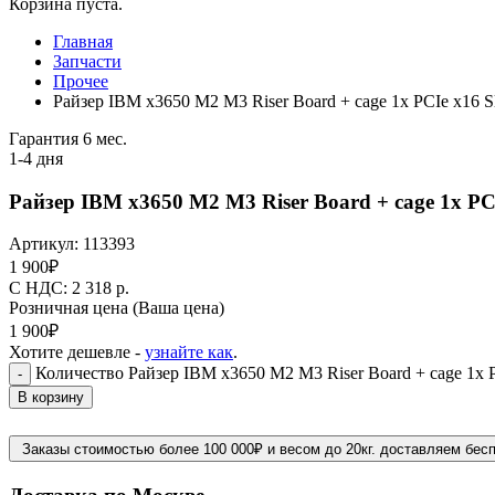
Корзина пуста.
Главная
Запчасти
Прочее
Райзер IBM x3650 M2 M3 Riser Board + cage 1x PCIe x16 S
Гарантия 6 мес.
1-4 дня
Райзер IBM x3650 M2 M3 Riser Board + cage 1x PCI
Артикул:
113393
1 900
₽
C НДС: 2 318
р.
Розничная цена
(Ваша цена)
1 900
₽
Хотите дешевле -
узнайте как
.
Количество Райзер IBM x3650 M2 M3 Riser Board + cage 1x P
-
В корзину
Заказы стоимостью более 100 000₽ и весом до 20кг. доставляем бес