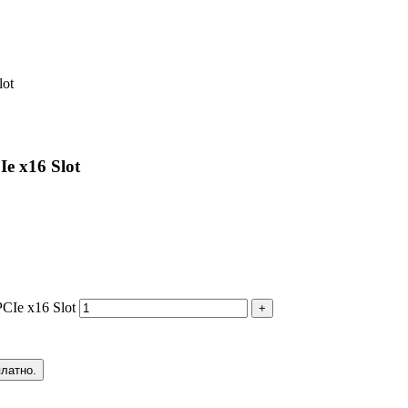
lot
e x16 Slot
CIe x16 Slot
+
платно.