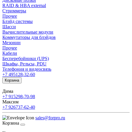
Дисковые полки
RAID & HBA external
Стриммеры
Прочее
Блэйд системы
Шасси
Вычислительные модули
Коммутаторы для блэйдов
Мезонин
Прочее
Кабели
Бесперебойники (UPS)
Шкафы, Рельсы, PDU
Телефония и видеосвязь
+7 495
128-32-60
Корзина
Дима
+7 915
298-70-98
Максим
+7 926
737-62-40
sales@forpro.ru
Корзина