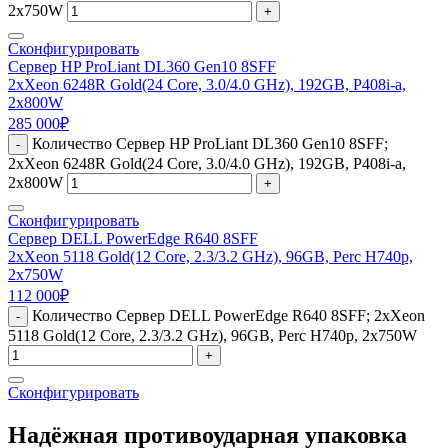
2x750W
+
Сконфигурировать
Сервер HP ProLiant DL360 Gen10 8SFF
2xXeon 6248R Gold(24 Core, 3.0/4.0 GHz), 192GB, P408i-a,
2x800W
285 000
₽
Количество Сервер HP ProLiant DL360 Gen10 8SFF;
-
2xXeon 6248R Gold(24 Core, 3.0/4.0 GHz), 192GB, P408i-a,
2x800W
+
Сконфигурировать
Сервер DELL PowerEdge R640 8SFF
2xXeon 5118 Gold(12 Core, 2.3/3.2 GHz), 96GB, Perc H740p,
2x750W
112 000
₽
Количество Сервер DELL PowerEdge R640 8SFF; 2xXeon
-
5118 Gold(12 Core, 2.3/3.2 GHz), 96GB, Perc H740p, 2x750W
+
Сконфигурировать
Надёжная противоударная упаковка