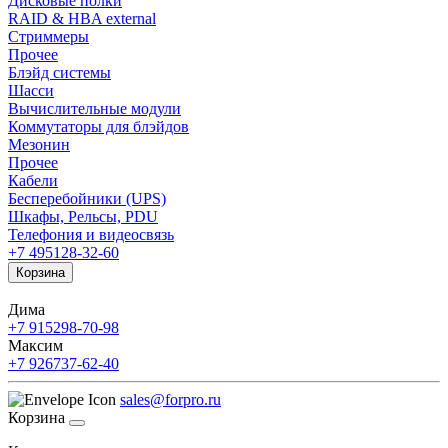
Дисковые полки
RAID & HBA external
Стриммеры
Прочее
Блэйд системы
Шасси
Вычислительные модули
Коммутаторы для блэйдов
Мезонин
Прочее
Кабели
Бесперебойники (UPS)
Шкафы, Рельсы, PDU
Телефония и видеосвязь
+7 495
128-32-60
Корзина
Дима
+7 915
298-70-98
Максим
+7 926
737-62-40
sales@forpro.ru
Корзина