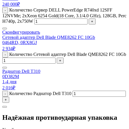
240 000
₽
Количество Сервер DELL PowerEdge R740xd 12SFF
-
12NVMe; 2xXeon 6254 Gold(18 Core, 3.1/4.0 GHz), 128GB, Perc
H740p, 2x750W
+
Сконфигурировать
Сетевой адаптер Dell Blade QME8262 FC 10Gb
0464RD, 0RX8GJ
2 934
₽
Количество Сетевой адаптер Dell Blade QME8262 FC 10Gb
-
+
Радиатор Dell T310
0D382M
1-4 дня
2 016
₽
Количество Радиатор Dell T310
-
+
Надёжная противоударная упаковка