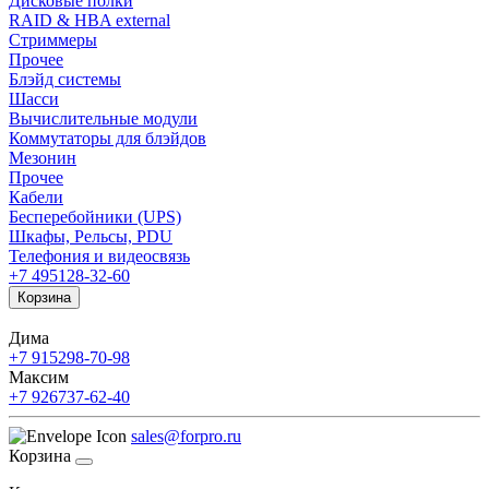
Дисковые полки
RAID & HBA external
Стриммеры
Прочее
Блэйд системы
Шасси
Вычислительные модули
Коммутаторы для блэйдов
Мезонин
Прочее
Кабели
Бесперебойники (UPS)
Шкафы, Рельсы, PDU
Телефония и видеосвязь
+7 495
128-32-60
Корзина
Дима
+7 915
298-70-98
Максим
+7 926
737-62-40
sales@forpro.ru
Корзина