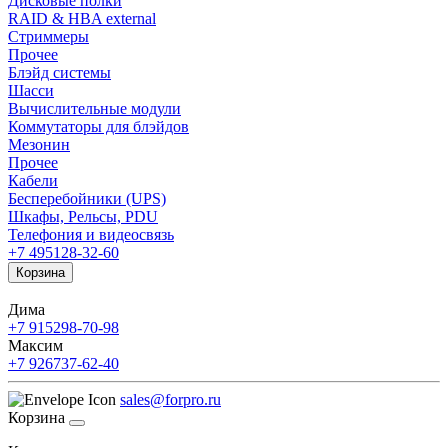
Дисковые полки
RAID & HBA external
Стриммеры
Прочее
Блэйд системы
Шасси
Вычислительные модули
Коммутаторы для блэйдов
Мезонин
Прочее
Кабели
Бесперебойники (UPS)
Шкафы, Рельсы, PDU
Телефония и видеосвязь
+7 495
128-32-60
Корзина
Дима
+7 915
298-70-98
Максим
+7 926
737-62-40
sales@forpro.ru
Корзина