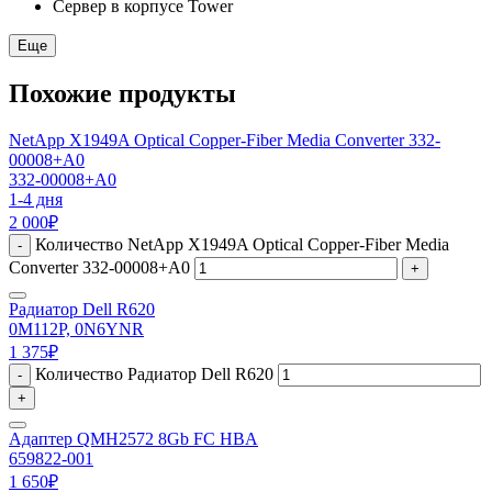
Сервер в корпусе Tower
Еще
Похожие продукты
NetApp X1949A Optical Copper-Fiber Media Converter 332-
00008+A0
332-00008+A0
1-4 дня
2 000
₽
Количество NetApp X1949A Optical Copper-Fiber Media
-
Converter 332-00008+A0
+
Радиатор Dell R620
0M112P, 0N6YNR
1 375
₽
Количество Радиатор Dell R620
-
+
Адаптер QMH2572 8Gb FC HBA
659822-001
1 650
₽