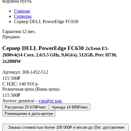
Корзина пуста.
Главная
Серверы
Сервер DELL PowerEdge FC630
Гарантия 12 мес.
Продано
Сервер DELL PowerEdge FC630
2xXeon E5-
2690v4(14 Core, 2.6/3.5 GHz, 9,6Gt/s), 512GB, Perc H730,
2x2000W
Артикул:
369-1452-512
115 500
₽
C НДС: 140 910
р.
Розничная цена
(Ваша цена)
115 500
₽
Хотите дешевле -
узнайте как
.
Рассрочка 20 670₽/мес
Аренда 14 895₽/мес
Размещение в дата-центре
Заказы стоимостью более 100 000₽ и весом до 20кг. доставляем