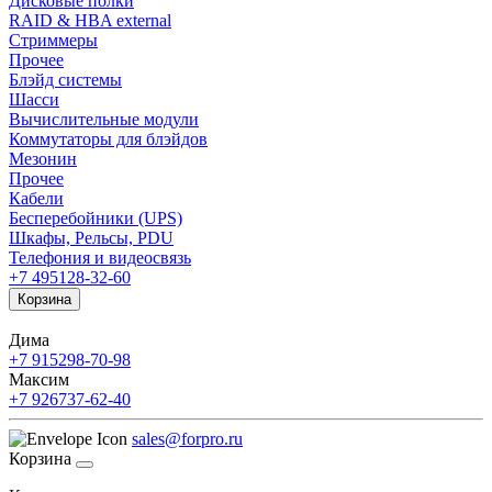
Дисковые полки
RAID & HBA external
Стриммеры
Прочее
Блэйд системы
Шасси
Вычислительные модули
Коммутаторы для блэйдов
Мезонин
Прочее
Кабели
Бесперебойники (UPS)
Шкафы, Рельсы, PDU
Телефония и видеосвязь
+7 495
128-32-60
Корзина
Дима
+7 915
298-70-98
Максим
+7 926
737-62-40
sales@forpro.ru
Корзина