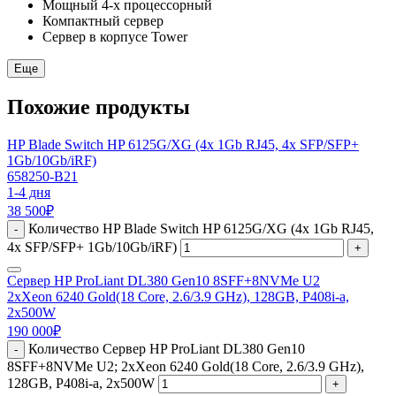
Мощный 4-х процессорный
Компактный сервер
Сервер в корпусе Tower
Еще
Похожие продукты
HP Blade Switch HP 6125G/XG (4x 1Gb RJ45, 4x SFP/SFP+
1Gb/10Gb/iRF)
658250-B21
1-4 дня
38 500
₽
Количество HP Blade Switch HP 6125G/XG (4x 1Gb RJ45,
-
4x SFP/SFP+ 1Gb/10Gb/iRF)
+
Сервер HP ProLiant DL380 Gen10 8SFF+8NVMe U2
2xXeon 6240 Gold(18 Core, 2.6/3.9 GHz), 128GB, P408i-a,
2x500W
190 000
₽
Количество Сервер HP ProLiant DL380 Gen10
-
8SFF+8NVMe U2; 2xXeon 6240 Gold(18 Core, 2.6/3.9 GHz),
128GB, P408i-a, 2x500W
+