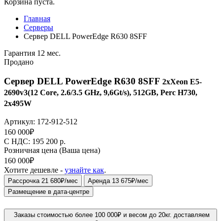
Корзина пуста.
Главная
Серверы
Сервер DELL PowerEdge R630 8SFF
Гарантия 12 мес.
Продано
Сервер DELL PowerEdge R630 8SFF
2xXeon E5-
2690v3(12 Core, 2.6/3.5 GHz, 9,6Gt/s), 512GB, Perc H730,
2x495W
Артикул:
172-912-512
160 000
₽
C НДС: 195 200
р.
Розничная цена
(Ваша цена)
160 000
₽
Хотите дешевле -
узнайте как
.
Рассрочка 21 680₽/мес
Аренда 13 675₽/мес
Размещение в дата-центре
Заказы стоимостью более 100 000₽ и весом до 20кг. доставляем