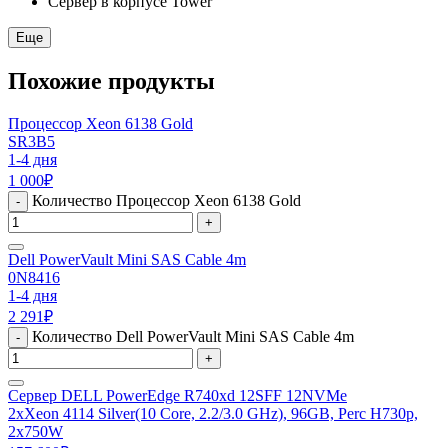
Сервер в корпусе Tower
Еще
Похожие продукты
Процессор Xeon 6138 Gold
SR3B5
1-4 дня
1 000
₽
Количество Процессор Xeon 6138 Gold
-
+
Dell PowerVault Mini SAS Cable 4m
0N8416
1-4 дня
2 291
₽
Количество Dell PowerVault Mini SAS Cable 4m
-
+
Сервер DELL PowerEdge R740xd 12SFF 12NVMe
2xXeon 4114 Silver(10 Core, 2.2/3.0 GHz), 96GB, Perc H730p,
2x750W