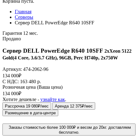
Корзина пуста.
Главная
Серверы
Сервер DELL PowerEdge R640 10SFF
Гарантия 12 мес.
Продано
Сервер DELL PowerEdge R640 10SFF
2xXeon 5122
Gold(4 Core, 3.6/3.7 GHz), 96GB, Perc H740p, 2x750W
Артикул:
474-2062-96
134 000
₽
C НДС: 163 480
р.
Розничная цена
(Ваша цена)
134 000
₽
Хотите дешевле -
узнайте как
.
Рассрочка 19 080₽/мес
Аренда 12 375₽/мес
Размещение в дата-центре
Заказы стоимостью более 100 000₽ и весом до 20кг. доставляем
бесплатно.