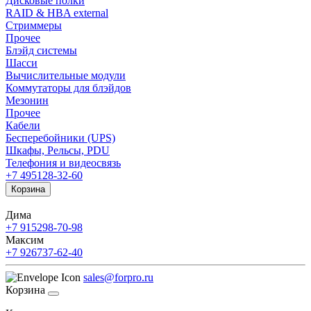
Дисковые полки
RAID & HBA external
Стриммеры
Прочее
Блэйд системы
Шасси
Вычислительные модули
Коммутаторы для блэйдов
Мезонин
Прочее
Кабели
Бесперебойники (UPS)
Шкафы, Рельсы, PDU
Телефония и видеосвязь
+7 495
128-32-60
Корзина
Дима
+7 915
298-70-98
Максим
+7 926
737-62-40
sales@forpro.ru
Корзина