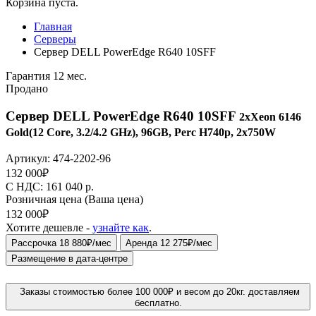
Корзина пуста.
Главная
Серверы
Сервер DELL PowerEdge R640 10SFF
Гарантия 12 мес.
Продано
Сервер DELL PowerEdge R640 10SFF
2xXeon 6146
Gold(12 Core, 3.2/4.2 GHz), 96GB, Perc H740p, 2x750W
Артикул:
474-2202-96
132 000
₽
C НДС: 161 040
р.
Розничная цена
(Ваша цена)
132 000
₽
Хотите дешевле -
узнайте как
.
Рассрочка 18 880₽/мес
Аренда 12 275₽/мес
Размещение в дата-центре
Заказы стоимостью более 100 000₽ и весом до 20кг. доставляем
бесплатно.