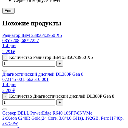
Сервер в корпусе Tower
Еще
Похожие продукты
Радиатор IBM x3850/x3950 X5
68Y7208, 68Y7257
1-4 дня
2 291
₽
Количество Радиатор IBM x3850/x3950 X5
-
+
Диагностический дисплей DL380P Gen 8
672145-001, 662516-001
1-4 дня
2 200
₽
Количество Диагностический дисплей DL380P Gen 8
-
+
Сервер DELL PowerEdge R640 10SFF/8NVMe
2xXeon 6248R Gold(24 Core, 3.0/4.0 GHz), 192GB, Perc H740p,
2x750W