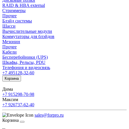
Дисковые полки
RAID & HBA external
Стриммеры
Прочее
Блэйд системы
Шасси
Вычислительные модули
Коммутаторы для блэйдов
Мезонин
Прочее
Кабели
Бесперебойники (UPS)
Шкафы, Рельсы, PDU
Телефония и видеосвязь
+7 495
128-32-60
Корзина
Дима
+7 915
298-70-98
Максим
+7 926
737-62-40
sales@forpro.ru
Корзина