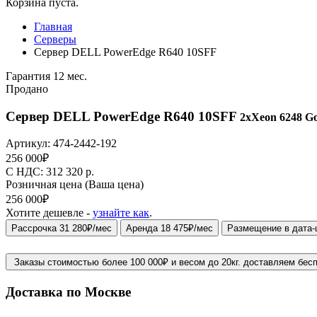
Корзина пуста.
Главная
Серверы
Сервер DELL PowerEdge R640 10SFF
Гарантия 12 мес.
Продано
Сервер DELL PowerEdge R640 10SFF
2xXeon 6248 Go
Артикул:
474-2442-192
256 000
₽
C НДС: 312 320
р.
Розничная цена
(Ваша цена)
256 000
₽
Хотите дешевле -
узнайте как
.
Рассрочка 31 280₽/мес
Аренда 18 475₽/мес
Размещение в дата-
Заказы стоимостью более 100 000₽ и весом до 20кг. доставляем бес
Доставка по Москве