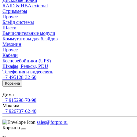
Дисковые полки
RAID & HBA external
Стриммеры
Прочее
Блэйд системы
Шасси
Вычислительные модули
Коммутаторы для блэйдов
Мезонин
Прочее
Кабели
Бесперебойники (UPS)
Шкафы, Рельсы, PDU
Телефония и видеосвязь
+7 495
128-32-60
Корзина
Дима
+7 915
298-70-98
Максим
+7 926
737-62-40
sales@forpro.ru
Корзина