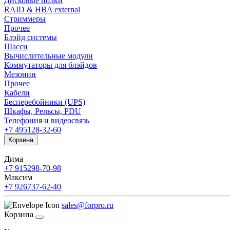
Дисковые полки
RAID & HBA external
Стриммеры
Прочее
Блэйд системы
Шасси
Вычислительные модули
Коммутаторы для блэйдов
Мезонин
Прочее
Кабели
Бесперебойники (UPS)
Шкафы, Рельсы, PDU
Телефония и видеосвязь
+7 495
128-32-60
Корзина
Дима
+7 915
298-70-98
Максим
+7 926
737-62-40
sales@forpro.ru
Корзина