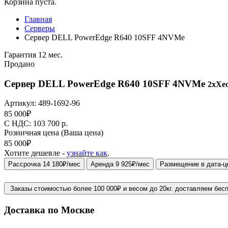
Корзина пуста.
Главная
Серверы
Сервер DELL PowerEdge R640 10SFF 4NVMe
Гарантия 12 мес.
Продано
Сервер DELL PowerEdge R640 10SFF 4NVMe
2xXeo
Артикул:
489-1692-96
85 000
₽
C НДС: 103 700
р.
Розничная цена
(Ваша цена)
85 000
₽
Хотите дешевле -
узнайте как
.
Рассрочка 14 180₽/мес
Аренда 9 925₽/мес
Размещение в дата-ц
Заказы стоимостью более 100 000₽ и весом до 20кг. доставляем бес
Доставка по Москве