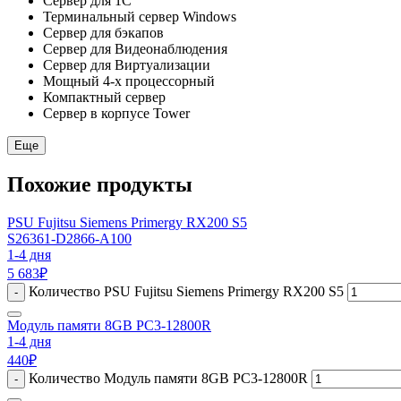
Сервер для 1С
Терминальный сервер Windows
Сервер для бэкапов
Сервер для Видеонаблюдения
Сервер для Виртуализации
Мощный 4-х процессорный
Компактный сервер
Сервер в корпусе Tower
Еще
Похожие продукты
PSU Fujitsu Siemens Primergy RX200 S5
S26361-D2866-A100
1-4 дня
5 683
₽
Количество PSU Fujitsu Siemens Primergy RX200 S5
-
Модуль памяти 8GB PC3-12800R
1-4 дня
440
₽
Количество Модуль памяти 8GB PC3-12800R
-