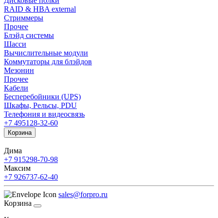
Дисковые полки
RAID & HBA external
Стриммеры
Прочее
Блэйд системы
Шасси
Вычислительные модули
Коммутаторы для блэйдов
Мезонин
Прочее
Кабели
Бесперебойники (UPS)
Шкафы, Рельсы, PDU
Телефония и видеосвязь
+7 495
128-32-60
Корзина
Дима
+7 915
298-70-98
Максим
+7 926
737-62-40
sales@forpro.ru
Корзина