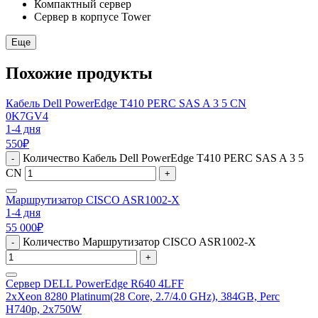
Компактный сервер
Сервер в корпусе Tower
Еще
Похожие продукты
Кабель Dell PowerEdge T410 PERC SAS A 3 5 CN
0K7GV4
1-4 дня
550
₽
Количество Кабель Dell PowerEdge T410 PERC SAS A 3 5
-
CN
+
Маршрутизатор CISCO ASR1002-X
1-4 дня
55 000
₽
Количество Маршрутизатор CISCO ASR1002-X
-
+
Сервер DELL PowerEdge R640 4LFF
2xXeon 8280 Platinum(28 Core, 2.7/4.0 GHz), 384GB, Perc
H740p, 2x750W