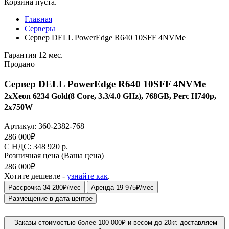
Корзина пуста.
Главная
Серверы
Сервер DELL PowerEdge R640 10SFF 4NVMe
Гарантия 12 мес.
Продано
Сервер DELL PowerEdge R640 10SFF 4NVMe
2xXeon 6234 Gold(8 Core, 3.3/4.0 GHz), 768GB, Perc H740p,
2x750W
Артикул:
360-2382-768
286 000
₽
C НДС: 348 920
р.
Розничная цена
(Ваша цена)
286 000
₽
Хотите дешевле -
узнайте как
.
Рассрочка 34 280₽/мес
Аренда 19 975₽/мес
Размещение в дата-центре
Заказы стоимостью более 100 000₽ и весом до 20кг. доставляем